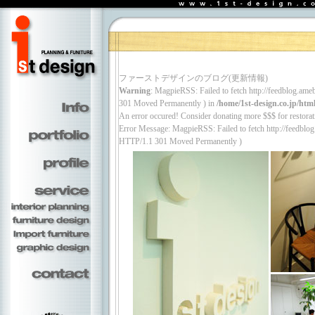
ファーストデザインのブログ(更新情報)
Warning
: MagpieRSS: Failed to fetch http://feedblog.a
301 Moved Permanently ) in
/home/1st-design.co.jp/html
An error occured! Consider donating more $$$ for restorati
Error Message: MagpieRSS: Failed to fetch http://feedblo
HTTP/1.1 301 Moved Permanently )